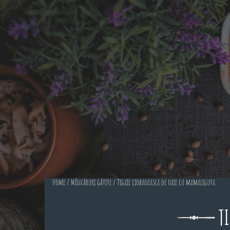
Home
/
Mâncăruri gătite
/ Tigaie ciobaneasca de oaie cu mamaliguta
T