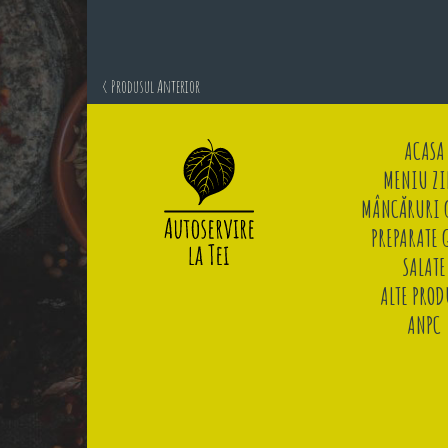
< Produsul Anterior
ACASA
MENIU ZI
MÂNCĂRURI G
PREPARATE 
SALATE
ALTE PROD
ANPC