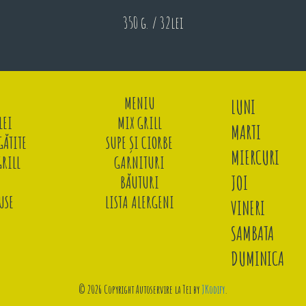
350 g. / 32lei
MENIU
LUNI
LEI
MIX GRILL
MARTI
ĂTITE
SUPE ȘI CIORBE
MIERCURI
GRILL
GARNITURI
JOI
BĂUTURI
USE
LISTA ALERGENI
VINERI
SAMBATA
DUMINICA
© 2026 Copyright Autoservire la Tei by
JKodify
.