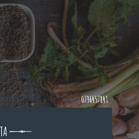
0736457841
TA