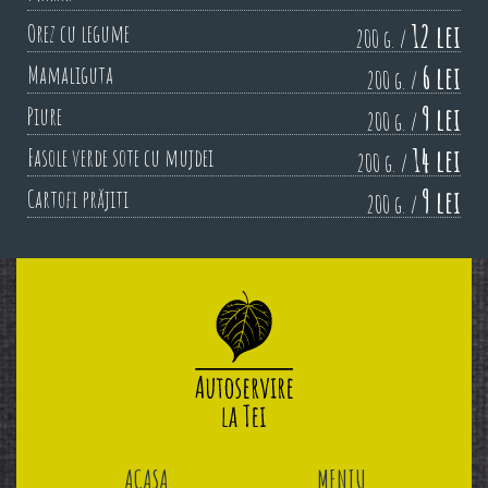
12 lei
Orez cu legume
200 g. /
6 lei
Mamaliguta
200 g. /
9 lei
Piure
200 g. /
14 lei
Fasole verde sote cu mujdei
200 g. /
9 lei
Cartofi prăjiti
200 g. /
ACASA
MENIU