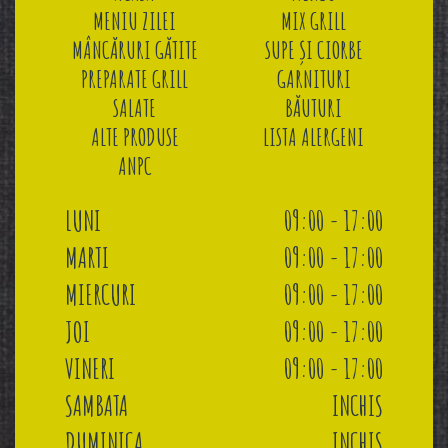
MENIU ZILEI
MIX GRILL
MÂNCĂRURI GĂTITE
SUPE ȘI CIORBE
PREPARATE GRILL
GARNITURI
SALATE
BĂUTURI
ALTE PRODUSE
LISTA ALERGENI
ANPC
LUNI
09:00 - 17:00
MARTI
09:00 - 17:00
MIERCURI
09:00 - 17:00
JOI
09:00 - 17:00
VINERI
09:00 - 17:00
SAMBATA
INCHIS
DUMINICA
INCHIS