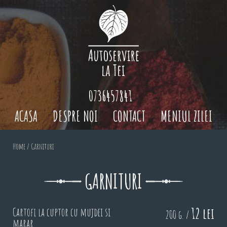
0736457841
ACASA
DESPRE NOI
CONTACT
MENIUL ZILEI
Home
/ Garnituri
GARNITURI
12 lei
Cartofi la cuptor cu mujdei si
200 g. /
marar