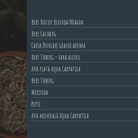
Bere Bucur Blonda/Neagra
Bere Calsberg
Cafea Doncafe grand aroma
Bere Tuborg – fara alcool
Apa plata Aqua Carpatica
Bere Tuborg
Mirinda
Pepsi
Apa minerală Aqua Carpatica