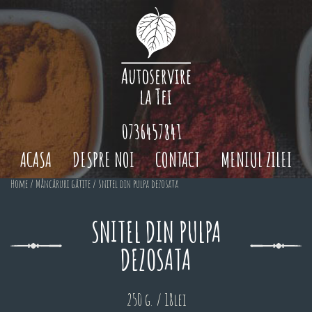
0736457841
ACASA
DESPRE NOI
CONTACT
MENIUL ZILEI
Home
/
Mâncăruri gătite
/ Snitel din pulpa dezosata
SNITEL DIN PULPA
DEZOSATA
250 g. / 18lei