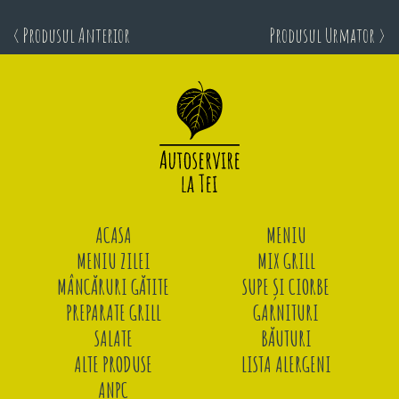
< Produsul Anterior
Produsul Urmator >
ACASA
MENIU
MENIU ZILEI
MIX GRILL
MÂNCĂRURI GĂTITE
SUPE ȘI CIORBE
PREPARATE GRILL
GARNITURI
SALATE
BĂUTURI
ALTE PRODUSE
LISTA ALERGENI
ANPC