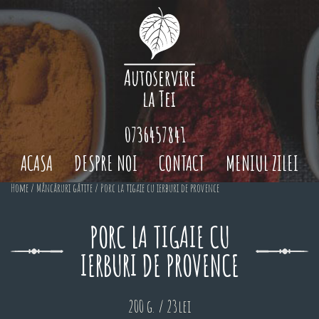
0736457841
ACASA
DESPRE NOI
CONTACT
MENIUL ZILEI
Home
/
Mâncăruri gătite
/ Porc la tigaie cu ierburi de provence
PORC LA TIGAIE CU
IERBURI DE PROVENCE
200 g. / 23lei