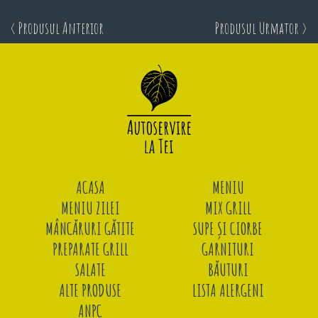
< Produsul Anterior
Produsul Urmator >
ACASA
MENIU
MENIU ZILEI
MIX GRILL
MÂNCĂRURI GĂTITE
SUPE ȘI CIORBE
PREPARATE GRILL
GARNITURI
SALATE
BĂUTURI
ALTE PRODUSE
LISTA ALERGENI
ANPC