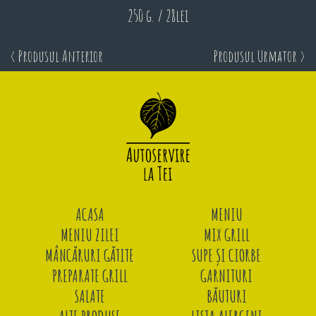
250 g. / 28lei
< Produsul Anterior
Produsul Urmator >
ACASA
MENIU
MENIU ZILEI
MIX GRILL
MÂNCĂRURI GĂTITE
SUPE ȘI CIORBE
PREPARATE GRILL
GARNITURI
SALATE
BĂUTURI