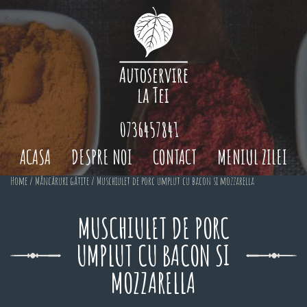
0736457841
ACASA
DESPRE NOI
CONTACT
MENIUL ZILEI
Home
/
Mâncăruri gătite
/ Muschiulet de porc umplut cu bacon si mozzarella
MUSCHIULET DE PORC
UMPLUT CU BACON SI
MOZZARELLA