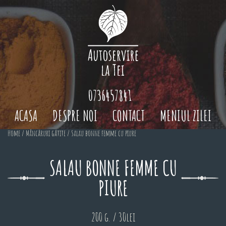
0736457841
ACASA
DESPRE NOI
CONTACT
MENIUL ZILEI
Home
/
Mâncăruri gătite
/ Salau bonne femme cu piure
SALAU BONNE FEMME CU
PIURE
200 g. / 30lei