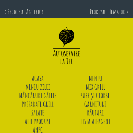
< Produsul Anterior
Produsul Urmator >
ACASA
MENIU
MENIU ZILEI
MIX GRILL
MÂNCĂRURI GĂTITE
SUPE ȘI CIORBE
PREPARATE GRILL
GARNITURI
SALATE
BĂUTURI
ALTE PRODUSE
LISTA ALERGENI
ANPC