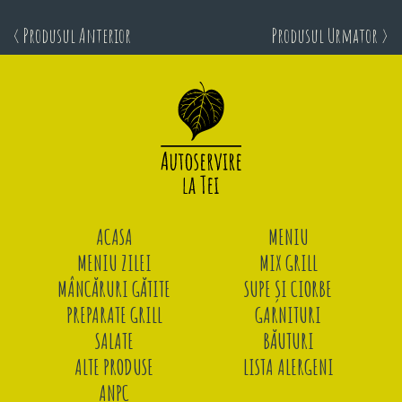
< Produsul Anterior
Produsul Urmator >
ACASA
MENIU
MENIU ZILEI
MIX GRILL
MÂNCĂRURI GĂTITE
SUPE ȘI CIORBE
PREPARATE GRILL
GARNITURI
SALATE
BĂUTURI
ALTE PRODUSE
LISTA ALERGENI
ANPC