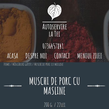
0736457841
ACASA
DESPRE NOI
CONTACT
MENIUL ZILEI
Home
/
Mâncăruri gătite
/ Muschi de porc cu masline
MUSCHI DE PORC CU
MASLINE
200 g. / 22lei