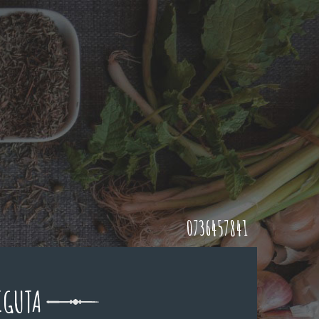
0736457841
IGUTA