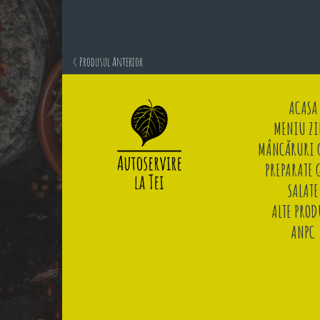
< Produsul Anterior
ACASA
MENIU ZI
MÂNCĂRURI G
PREPARATE 
SALATE
ALTE PROD
ANPC