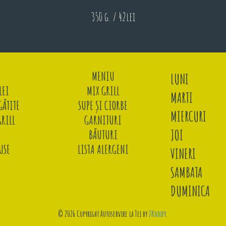
350 g. / 42lei
MENIU
LUNI
LEI
MIX GRILL
MARTI
ĂTITE
SUPE ȘI CIORBE
MIERCURI
GRILL
GARNITURI
JOI
BĂUTURI
USE
LISTA ALERGENI
VINERI
SAMBATA
DUMINICA
© 2026 Copyright Autoservire la Tei by
JKodify
.