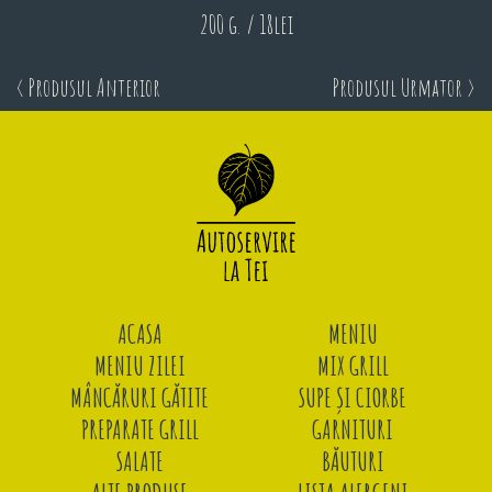
200 g. / 18lei
< Produsul Anterior
Produsul Urmator >
ACASA
MENIU
MENIU ZILEI
MIX GRILL
MÂNCĂRURI GĂTITE
SUPE ȘI CIORBE
PREPARATE GRILL
GARNITURI
SALATE
BĂUTURI