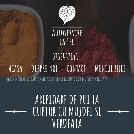
0736457841
ACASA
DESPRE NOI
CONTACT
MENIUL ZILEI
Home
/
Mâncăruri gătite
/ Aripioare de pui la cuptor cu mujdei si verdeata
ARIPIOARE DE PUI LA
CUPTOR CU MUJDEI SI
VERDEATA