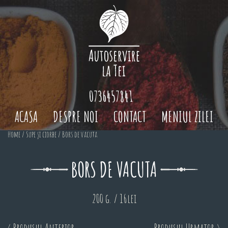
0736457841
ACASA
DESPRE NOI
CONTACT
MENIUL ZILEI
Home
/
Supe și ciorbe
/ Bors de vacuta
BORS DE VACUTA
200 g. / 16lei
< Produsul Anterior
Produsul Urmator >