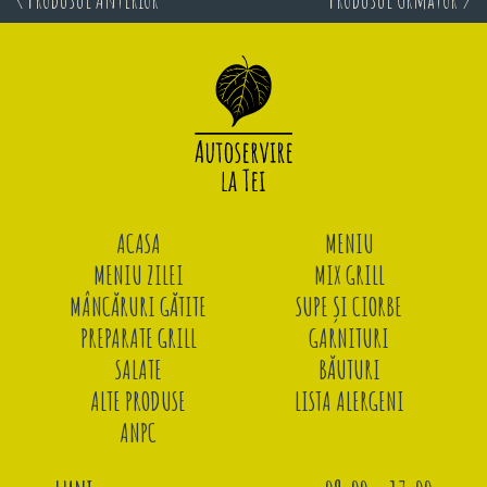
ACASA
MENIU
MENIU ZILEI
MIX GRILL
MÂNCĂRURI GĂTITE
SUPE ȘI CIORBE
PREPARATE GRILL
GARNITURI
SALATE
BĂUTURI
ALTE PRODUSE
LISTA ALERGENI
ANPC