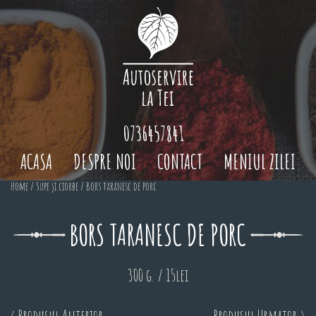
0736457841
ACASA
DESPRE NOI
CONTACT
MENIUL ZILEI
Home
/
Supe și ciorbe
/ Bors taranesc de porc
BORS TARANESC DE PORC
300 g. / 15lei
< Produsul Anterior
Produsul Urmator >