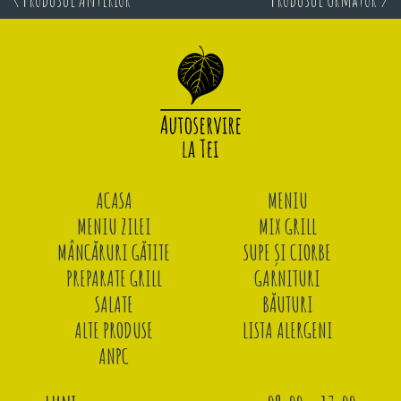
ACASA
MENIU
MENIU ZILEI
MIX GRILL
MÂNCĂRURI GĂTITE
SUPE ȘI CIORBE
PREPARATE GRILL
GARNITURI
SALATE
BĂUTURI
ALTE PRODUSE
LISTA ALERGENI
ANPC