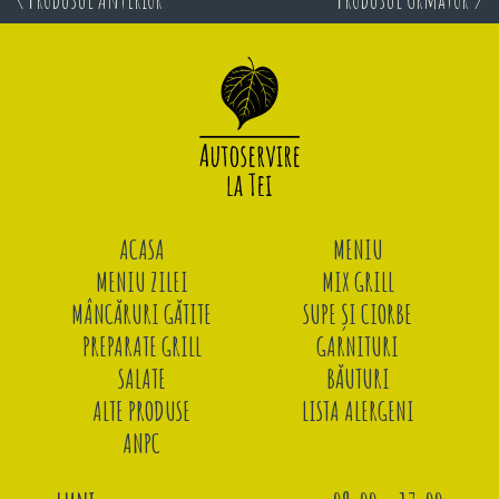
ACASA
MENIU
MENIU ZILEI
MIX GRILL
MÂNCĂRURI GĂTITE
SUPE ȘI CIORBE
PREPARATE GRILL
GARNITURI
SALATE
BĂUTURI
ALTE PRODUSE
LISTA ALERGENI
ANPC