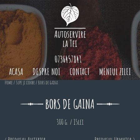
0736457841
ACASA
DESPRE NOI
CONTACT
MENIUL ZILEI
Home
/
Supe și ciorbe
/ Bors de gaina
BORS DE GAINA
300 g. / 15lei
< Produsul Anterior
Produsul Urmator >