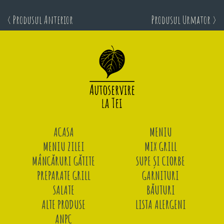
< Produsul Anterior
Produsul Urmator >
ACASA
MENIU
MENIU ZILEI
MIX GRILL
MÂNCĂRURI GĂTITE
SUPE ȘI CIORBE
PREPARATE GRILL
GARNITURI
SALATE
BĂUTURI
ALTE PRODUSE
LISTA ALERGENI
ANPC