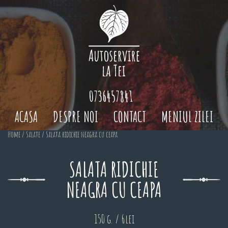
0736457841
ACASA
DESPRE NOI
CONTACT
MENIUL ZILEI
Home
/
Salate
/ Salata ridichie neagra cu ceapa
SALATA RIDICHIE
NEAGRA CU CEAPA
150 g. / 6lei