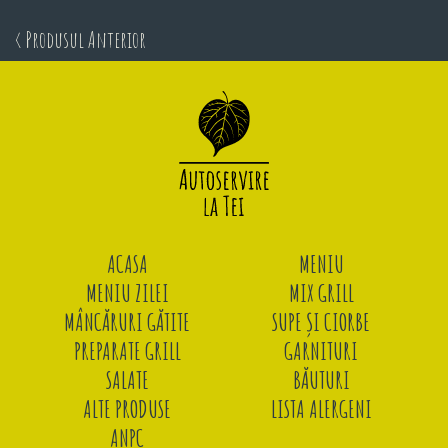
< Produsul Anterior
ACASA
MENIU
MENIU ZILEI
MIX GRILL
MÂNCĂRURI GĂTITE
SUPE ȘI CIORBE
PREPARATE GRILL
GARNITURI
SALATE
BĂUTURI
ALTE PRODUSE
LISTA ALERGENI
ANPC