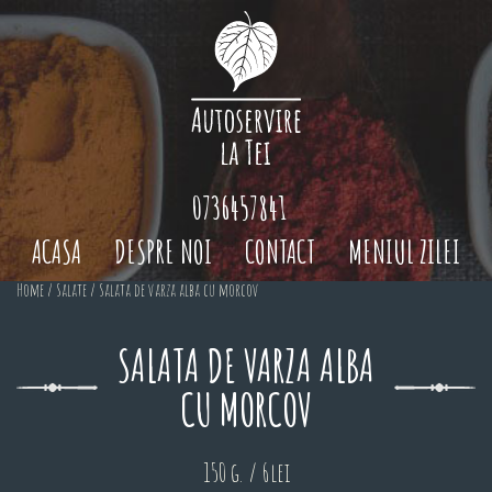
0736457841
ACASA
DESPRE NOI
CONTACT
MENIUL ZILEI
Home
/
Salate
/ Salata de varza alba cu morcov
SALATA DE VARZA ALBA
CU MORCOV
150 g. / 6lei