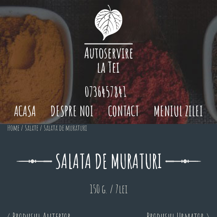
0736457841
ACASA
DESPRE NOI
CONTACT
MENIUL ZILEI
Home
/
Salate
/ Salata de muraturi
SALATA DE MURATURI
150 g. / 7lei
< Produsul Anterior
Produsul Urmator >