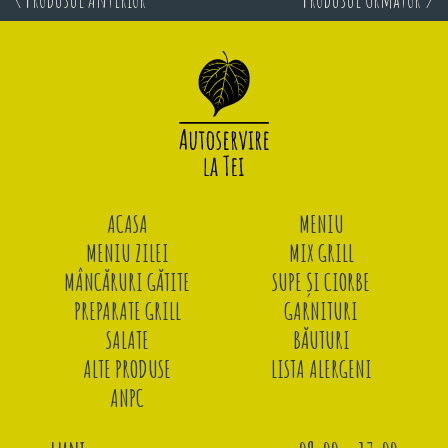
ACASA
MENIU
MENIU ZILEI
MIX GRILL
MÂNCĂRURI GĂTITE
SUPE ȘI CIORBE
PREPARATE GRILL
GARNITURI
SALATE
BĂUTURI
ALTE PRODUSE
LISTA ALERGENI
ANPC