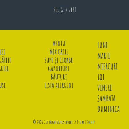
200 g. / 7lei
MENIU
LUNI
LEI
MIX GRILL
MARTI
ĂTITE
SUPE ȘI CIORBE
MIERCURI
GRILL
GARNITURI
JOI
BĂUTURI
USE
LISTA ALERGENI
VINERI
SAMBATA
DUMINICA
© 2026 Copyright Autoservire la Tei by
JKodify
.