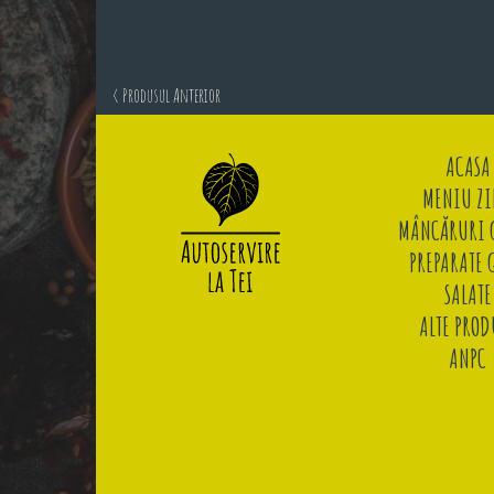
< Produsul Anterior
ACASA
MENIU ZI
MÂNCĂRURI G
PREPARATE 
SALATE
ALTE PROD
ANPC