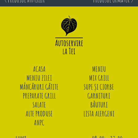
ACASA
MENIU
MENIU ZILEI
MIX GRILL
MÂNCĂRURI GĂTITE
SUPE ȘI CIORBE
PREPARATE GRILL
GARNITURI
SALATE
BĂUTURI
ALTE PRODUSE
LISTA ALERGENI
ANPC