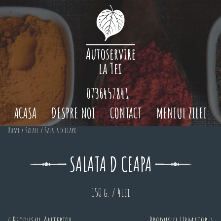
0736457841
ACASA
DESPRE NOI
CONTACT
MENIUL ZILEI
Home
/
Salate
/ Salata d ceapa
SALATA D CEAPA
150 g. / 4lei
< Produsul Anterior
Produsul Urmator >