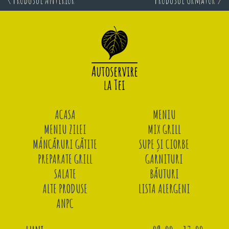
ACASA
MENIU
MENIU ZILEI
MIX GRILL
MÂNCĂRURI GĂTITE
SUPE ȘI CIORBE
PREPARATE GRILL
GARNITURI
SALATE
BĂUTURI
ALTE PRODUSE
LISTA ALERGENI
ANPC