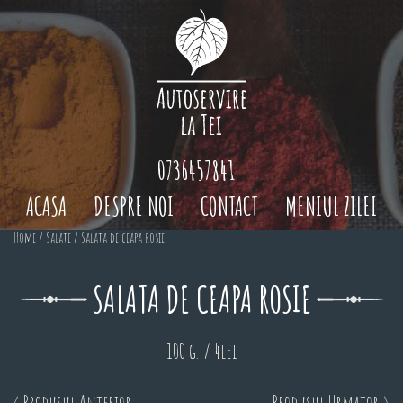
0736457841
ACASA
DESPRE NOI
CONTACT
MENIUL ZILEI
Home
/
Salate
/ Salata de ceapa rosie
SALATA DE CEAPA ROSIE
100 g. / 4lei
< Produsul Anterior
Produsul Urmator >