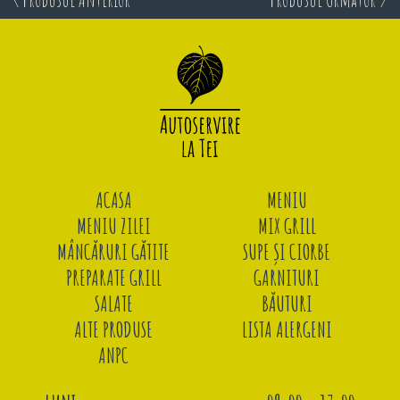
ACASA
MENIU
MENIU ZILEI
MIX GRILL
MÂNCĂRURI GĂTITE
SUPE ȘI CIORBE
PREPARATE GRILL
GARNITURI
SALATE
BĂUTURI
ALTE PRODUSE
LISTA ALERGENI
ANPC