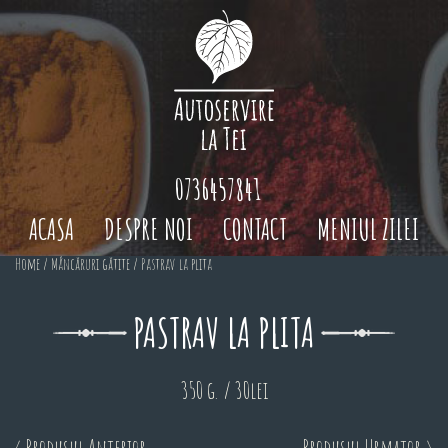
0736457841
ACASA
DESPRE NOI
CONTACT
MENIUL ZILEI
Home
/
Mâncăruri gătite
/ Pastrav la plita
PASTRAV LA PLITA
350 g. / 30lei
< Produsul Anterior
Produsul Urmator >