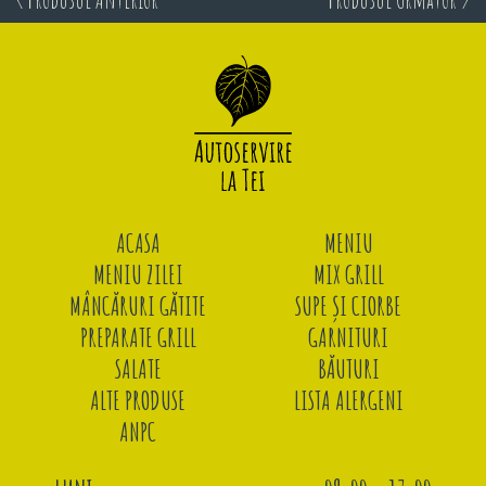
ACASA
MENIU
MENIU ZILEI
MIX GRILL
MÂNCĂRURI GĂTITE
SUPE ȘI CIORBE
PREPARATE GRILL
GARNITURI
SALATE
BĂUTURI
ALTE PRODUSE
LISTA ALERGENI
ANPC