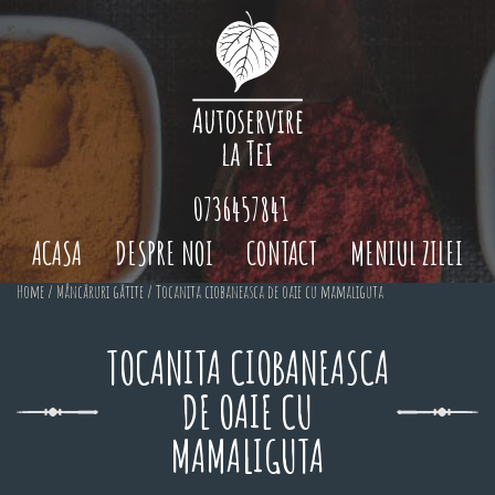
0736457841
ACASA
DESPRE NOI
CONTACT
MENIUL ZILEI
Home
/
Mâncăruri gătite
/ Tocanita ciobaneasca de oaie cu mamaliguta
TOCANITA CIOBANEASCA
DE OAIE CU
MAMALIGUTA