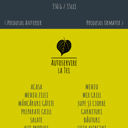
350.g / 35lei
< Produsul Anterior
Produsul Urmator >
ACASA
MENIU
MENIU ZILEI
MIX GRILL
MÂNCĂRURI GĂTITE
SUPE ȘI CIORBE
PREPARATE GRILL
GARNITURI
SALATE
BĂUTURI