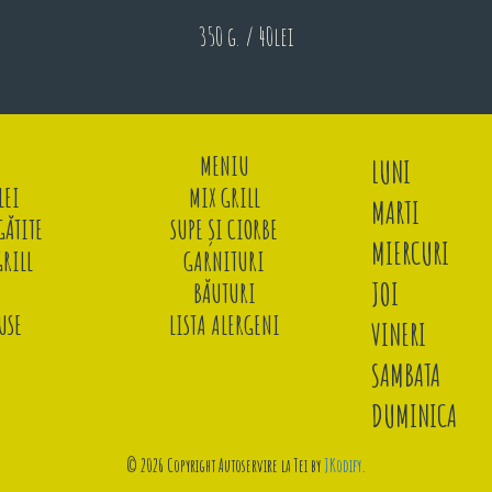
350 g. / 40lei
MENIU
LUNI
LEI
MIX GRILL
MARTI
ĂTITE
SUPE ȘI CIORBE
MIERCURI
GRILL
GARNITURI
JOI
BĂUTURI
USE
LISTA ALERGENI
VINERI
SAMBATA
DUMINICA
© 2026 Copyright Autoservire la Tei by
JKodify
.