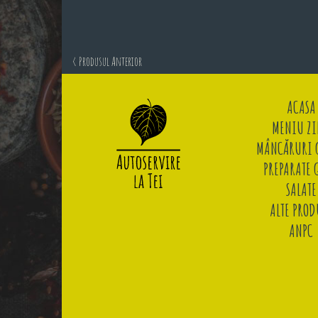
< Produsul Anterior
ACASA
MENIU ZI
MÂNCĂRURI G
PREPARATE 
SALATE
ALTE PROD
ANPC