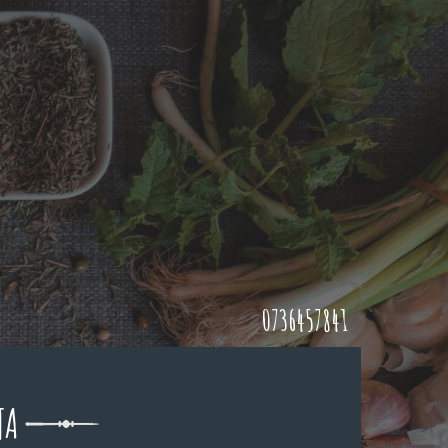
0736457841
TA