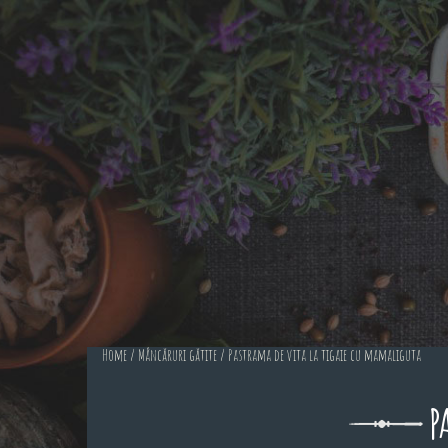
Home
/
Mâncăruri gătite
/ Pastrama de vita la tigaie cu mamaliguta
P