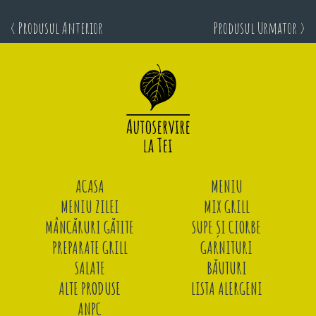
< Produsul Anterior
Produsul Urmator >
ACASA
MENIU
MENIU ZILEI
MIX GRILL
MÂNCĂRURI GĂTITE
SUPE ȘI CIORBE
PREPARATE GRILL
GARNITURI
SALATE
BĂUTURI
ALTE PRODUSE
LISTA ALERGENI
ANPC