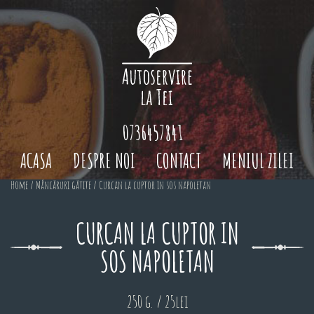
0736457841
ACASA
DESPRE NOI
CONTACT
MENIUL ZILEI
Home
/
Mâncăruri gătite
/ Curcan la cuptor in sos napoletan
CURCAN LA CUPTOR IN
SOS NAPOLETAN
250 g. / 25lei