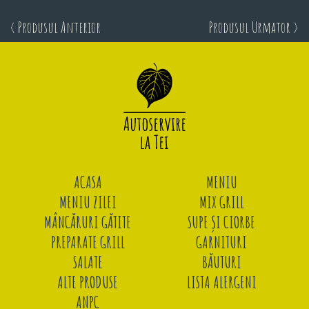
< Produsul Anterior
Produsul Urmator >
ACASA
MENIU
MENIU ZILEI
MIX GRILL
MÂNCĂRURI GĂTITE
SUPE ȘI CIORBE
PREPARATE GRILL
GARNITURI
SALATE
BĂUTURI
ALTE PRODUSE
LISTA ALERGENI
ANPC