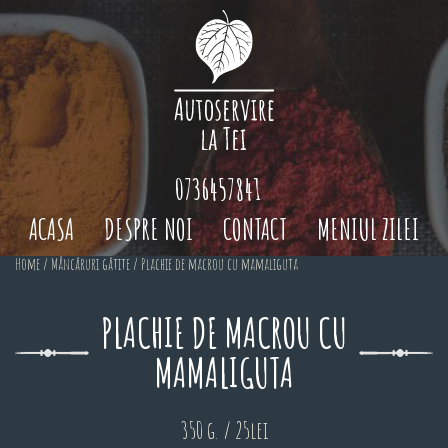
0736457841
ACASA
DESPRE NOI
CONTACT
MENIUL ZILEI
Home
/
Mâncăruri gătite
/ Plachie de macrou cu mamaliguta
PLACHIE DE MACROU CU
MAMALIGUTA
350 g. / 25lei