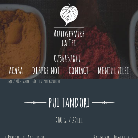
0736457841
ACASA
DESPRE NOI
CONTACT
MENIUL ZILEI
Home
/
Mâncăruri gătite
/ Pui tandori
PUI TANDORI
200 g. / 22lei
< Produsul Anterior
Produsul Urmator >