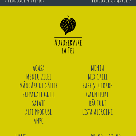
ACASA
MENIU
MENIU ZILEI
MIX GRILL
MÂNCĂRURI GĂTITE
SUPE ȘI CIORBE
PREPARATE GRILL
GARNITURI
SALATE
BĂUTURI
ALTE PRODUSE
LISTA ALERGENI
ANPC