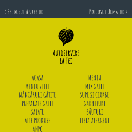
< Produsul Anterior
Produsul Urmator >
ACASA
MENIU
MENIU ZILEI
MIX GRILL
MÂNCĂRURI GĂTITE
SUPE ȘI CIORBE
PREPARATE GRILL
GARNITURI
SALATE
BĂUTURI
ALTE PRODUSE
LISTA ALERGENI
ANPC