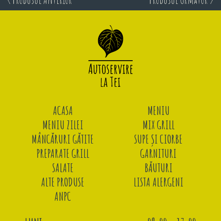
ACASA
MENIU
MENIU ZILEI
MIX GRILL
MÂNCĂRURI GĂTITE
SUPE ȘI CIORBE
PREPARATE GRILL
GARNITURI
SALATE
BĂUTURI
ALTE PRODUSE
LISTA ALERGENI
ANPC