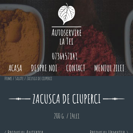
0736457841
ACASA
DESPRE NOI
CONTACT
MENIUL ZILEI
Home
/
Salate
/ Zacusca de ciuperci
ZACUSCA DE CIUPERCI
200 g. / 14lei
< Produsul Anterior
Produsul Urmator >