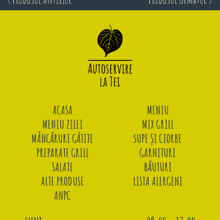
ACASA
MENIU
MENIU ZILEI
MIX GRILL
MÂNCĂRURI GĂTITE
SUPE ȘI CIORBE
PREPARATE GRILL
GARNITURI
SALATE
BĂUTURI
ALTE PRODUSE
LISTA ALERGENI
ANPC