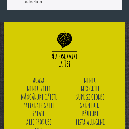
selection.
ACASA
MENIU
MENIU ZILEI
MIX GRILL
MÂNCĂRURI GĂTITE
SUPE ȘI CIORBE
PREPARATE GRILL
GARNITURI
SALATE
BĂUTURI
ALTE PRODUSE
LISTA ALERGENI