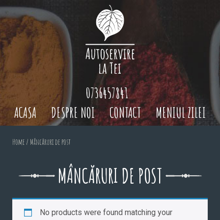
0736457841
ACASA
DESPRE NOI
CONTACT
MENIUL ZILEI
Home
/ Mâncăruri de post
MÂNCĂRURI DE POST
No products were found matching your