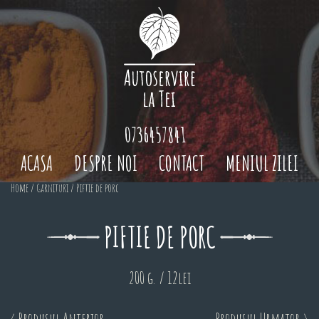
0736457841
ACASA
DESPRE NOI
CONTACT
MENIUL ZILEI
Home
/
Garnituri
/ Piftie de porc
PIFTIE DE PORC
200 g. / 12lei
< Produsul Anterior
Produsul Urmator >