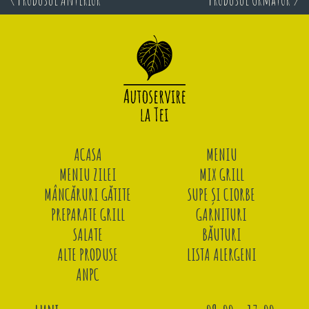
ACASA
MENIU
MENIU ZILEI
MIX GRILL
MÂNCĂRURI GĂTITE
SUPE ȘI CIORBE
PREPARATE GRILL
GARNITURI
SALATE
BĂUTURI
ALTE PRODUSE
LISTA ALERGENI
ANPC