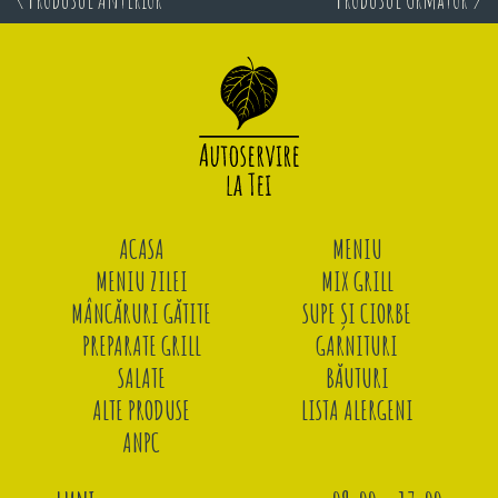
ACASA
MENIU
MENIU ZILEI
MIX GRILL
MÂNCĂRURI GĂTITE
SUPE ȘI CIORBE
PREPARATE GRILL
GARNITURI
SALATE
BĂUTURI
ALTE PRODUSE
LISTA ALERGENI
ANPC