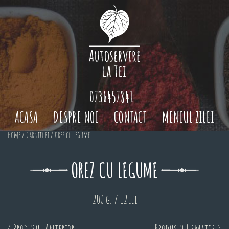
0736457841
ACASA
DESPRE NOI
CONTACT
MENIUL ZILEI
Home
/
Garnituri
/ Orez cu legume
OREZ CU LEGUME
200 g. / 12lei
< Produsul Anterior
Produsul Urmator >