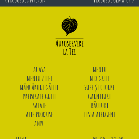
ACASA
MENIU
MENIU ZILEI
MIX GRILL
MÂNCĂRURI GĂTITE
SUPE ȘI CIORBE
PREPARATE GRILL
GARNITURI
SALATE
BĂUTURI
ALTE PRODUSE
LISTA ALERGENI
ANPC