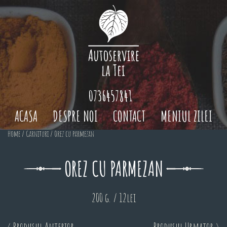
0736457841
ACASA
DESPRE NOI
CONTACT
MENIUL ZILEI
Home
/
Garnituri
/ Orez cu parmezan
OREZ CU PARMEZAN
200 g. / 12lei
< Produsul Anterior
Produsul Urmator >