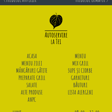
ACASA
MENIU
MENIU ZILEI
MIX GRILL
MÂNCĂRURI GĂTITE
SUPE ȘI CIORBE
PREPARATE GRILL
GARNITURI
SALATE
BĂUTURI
ALTE PRODUSE
LISTA ALERGENI
ANPC