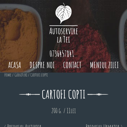
0736457841
ACASA
DESPRE NOI
CONTACT
MENIUL ZILEI
Home
/
Garnituri
/ Cartofi copti
CARTOFI COPTI
200 g. / 11lei
< Produsul Anterior
Produsul Urmator >