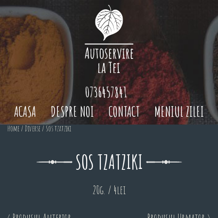
0736457841
ACASA
DESPRE NOI
CONTACT
MENIUL ZILEI
Home
/
Diverse
/ Sos tzatziki
SOS TZATZIKI
20g. / 4lei
< Produsul Anterior
Produsul Urmator >