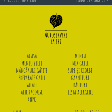
ACASA
MENIU
MENIU ZILEI
MIX GRILL
MÂNCĂRURI GĂTITE
SUPE ȘI CIORBE
PREPARATE GRILL
GARNITURI
SALATE
BĂUTURI
ALTE PRODUSE
LISTA ALERGENI
ANPC