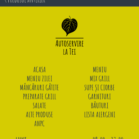
ACASA
MENIU
MENIU ZILEI
MIX GRILL
MÂNCĂRURI GĂTITE
SUPE ȘI CIORBE
PREPARATE GRILL
GARNITURI
SALATE
BĂUTURI
ALTE PRODUSE
LISTA ALERGENI
ANPC