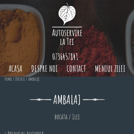
0736457841
ACASA
DESPRE NOI
CONTACT
MENIUL ZILEI
Home
/
Diverse
/ Ambalaj
AMBALAJ
bucata / 1lei
< Produsul Anterior