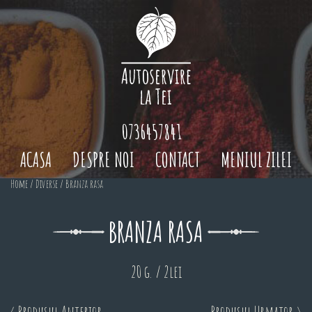
0736457841
ACASA
DESPRE NOI
CONTACT
MENIUL ZILEI
Home
/
Diverse
/ Branza rasa
BRANZA RASA
20 g. / 2lei
< Produsul Anterior
Produsul Urmator >