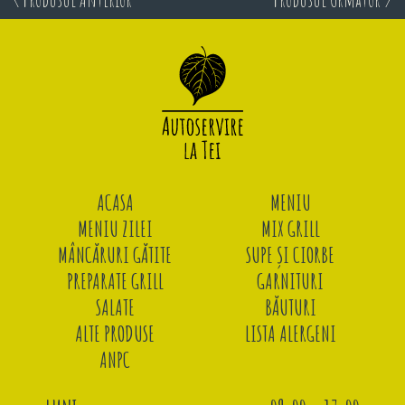
ACASA
MENIU
MENIU ZILEI
MIX GRILL
MÂNCĂRURI GĂTITE
SUPE ȘI CIORBE
PREPARATE GRILL
GARNITURI
SALATE
BĂUTURI
ALTE PRODUSE
LISTA ALERGENI
ANPC