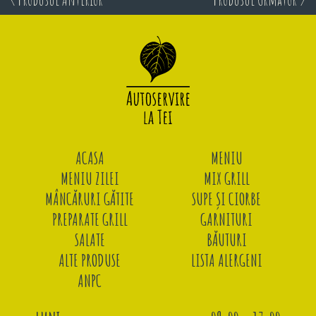
ACASA
MENIU
MENIU ZILEI
MIX GRILL
MÂNCĂRURI GĂTITE
SUPE ȘI CIORBE
PREPARATE GRILL
GARNITURI
SALATE
BĂUTURI
ALTE PRODUSE
LISTA ALERGENI
ANPC