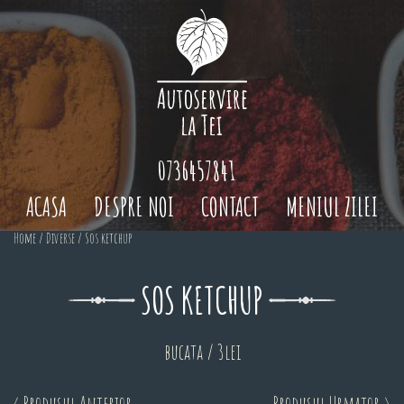
0736457841
ACASA
DESPRE NOI
CONTACT
MENIUL ZILEI
Home
/
Diverse
/ Sos ketchup
SOS KETCHUP
bucata / 3lei
< Produsul Anterior
Produsul Urmator >