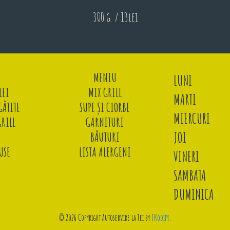
300 g. / 13lei
MENIU
LUNI
LEI
MIX GRILL
MARTI
ĂTITE
SUPE ȘI CIORBE
MIERCURI
GRILL
GARNITURI
JOI
BĂUTURI
USE
LISTA ALERGENI
VINERI
SAMBATA
DUMINICA
© 2026 Copyright Autoservire la Tei by
JKodify
.