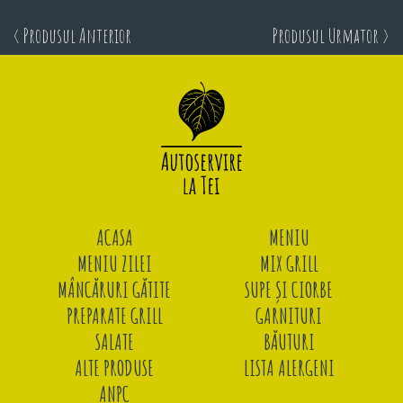
< Produsul Anterior
Produsul Urmator >
ACASA
MENIU
MENIU ZILEI
MIX GRILL
MÂNCĂRURI GĂTITE
SUPE ȘI CIORBE
PREPARATE GRILL
GARNITURI
SALATE
BĂUTURI
ALTE PRODUSE
LISTA ALERGENI
ANPC