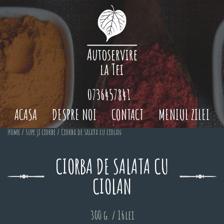
0736457841
ACASA
DESPRE NOI
CONTACT
MENIUL ZILEI
Home
/
Supe și ciorbe
/ Ciorba de salata cu ciolan
CIORBA DE SALATA CU
CIOLAN
300 g. / 16lei