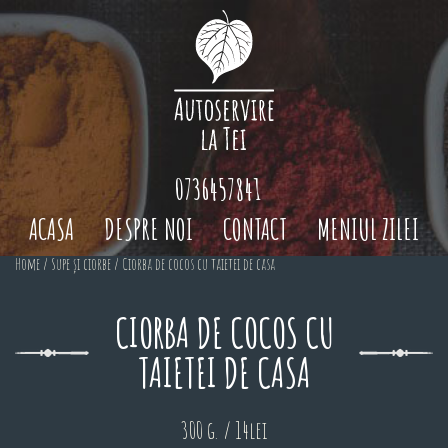
0736457841
ACASA
DESPRE NOI
CONTACT
MENIUL ZILEI
Home
/
Supe și ciorbe
/ Ciorba de cocos cu taietei de casa
CIORBA DE COCOS CU
TAIETEI DE CASA
300 g. / 14lei