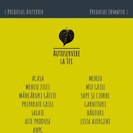
< Produsul Anterior
Produsul Urmator >
ACASA
MENIU
MENIU ZILEI
MIX GRILL
MÂNCĂRURI GĂTITE
SUPE ȘI CIORBE
PREPARATE GRILL
GARNITURI
SALATE
BĂUTURI
ALTE PRODUSE
LISTA ALERGENI
ANPC