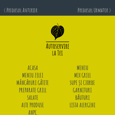
< Produsul Anterior
Produsul Urmator >
ACASA
MENIU
MENIU ZILEI
MIX GRILL
MÂNCĂRURI GĂTITE
SUPE ȘI CIORBE
PREPARATE GRILL
GARNITURI
SALATE
BĂUTURI
ALTE PRODUSE
LISTA ALERGENI
ANPC