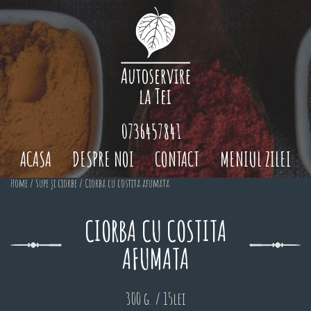
0736457841
ACASA
DESPRE NOI
CONTACT
MENIUL ZILEI
Home
/
Supe și ciorbe
/ Ciorba cu costita afumata
CIORBA CU COSTITA
AFUMATA
300 g. / 15lei