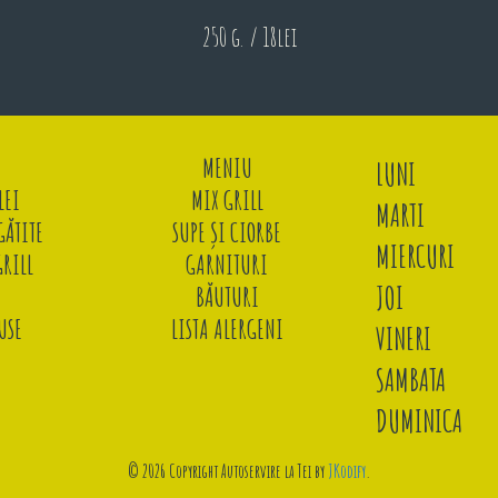
250 g. / 18lei
MENIU
LUNI
LEI
MIX GRILL
MARTI
ĂTITE
SUPE ȘI CIORBE
MIERCURI
GRILL
GARNITURI
JOI
BĂUTURI
USE
LISTA ALERGENI
VINERI
SAMBATA
DUMINICA
© 2026 Copyright Autoservire la Tei by
JKodify
.