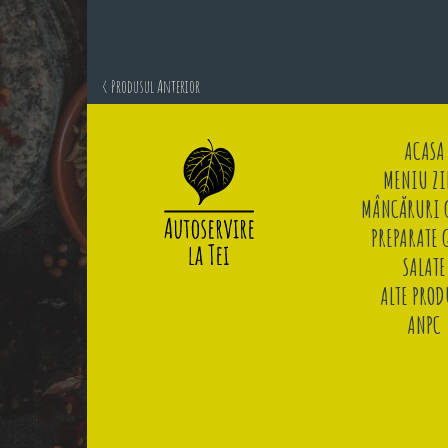
< Produsul Anterior
ACASA
MENIU ZI
MÂNCĂRURI G
PREPARATE 
SALATE
ALTE PROD
ANPC