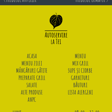
ACASA
MENIU
MENIU ZILEI
MIX GRILL
MÂNCĂRURI GĂTITE
SUPE ȘI CIORBE
PREPARATE GRILL
GARNITURI
SALATE
BĂUTURI
ALTE PRODUSE
LISTA ALERGENI
ANPC