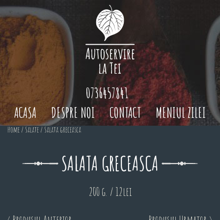
0736457841
ACASA
DESPRE NOI
CONTACT
MENIUL ZILEI
Home
/
Salate
/ Salata greceasca
SALATA GRECEASCA
200 g. / 12lei
< Produsul Anterior
Produsul Urmator >