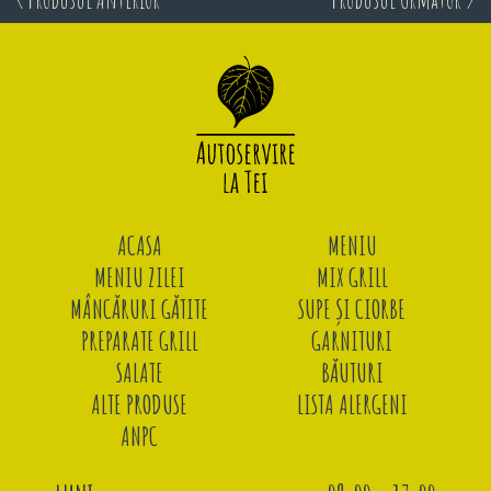
ACASA
MENIU
MENIU ZILEI
MIX GRILL
MÂNCĂRURI GĂTITE
SUPE ȘI CIORBE
PREPARATE GRILL
GARNITURI
SALATE
BĂUTURI
ALTE PRODUSE
LISTA ALERGENI
ANPC