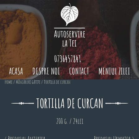
0736457841
ACASA
DESPRE NOI
CONTACT
MENIUL ZILEI
Home
/
Mâncăruri gătite
/ Tortilla de curcan
TORTILLA DE CURCAN
200 g. / 24lei
< Produsul Anterior
Produsul Urmator >