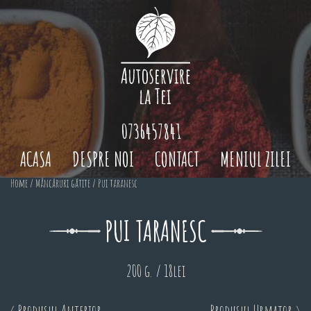
0736457841
ACASA
DESPRE NOI
CONTACT
MENIUL ZILEI
Home
/
Mâncăruri gătite
/ Pui taranesc
PUI TARANESC
200 g. / 18lei
< Produsul Anterior
Produsul Urmator >