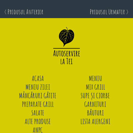
< Produsul Anterior
Produsul Urmator >
ACASA
MENIU
MENIU ZILEI
MIX GRILL
MÂNCĂRURI GĂTITE
SUPE ȘI CIORBE
PREPARATE GRILL
GARNITURI
SALATE
BĂUTURI
ALTE PRODUSE
LISTA ALERGENI
ANPC