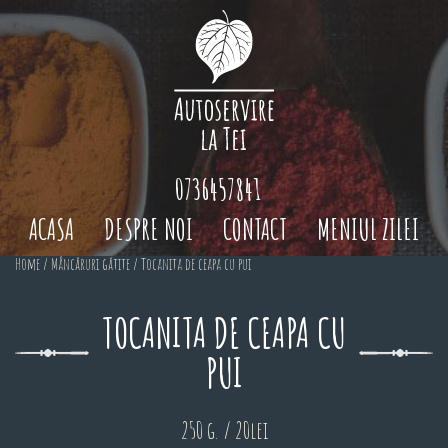
0736457841
ACASA
DESPRE NOI
CONTACT
MENIUL ZILEI
Home
/
Mâncăruri gătite
/ Tocanita de ceapa cu pui
TOCANITA DE CEAPA CU
PUI
250 g. / 20lei