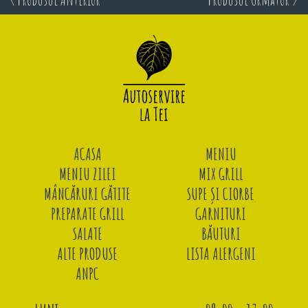
ACASA
MENIU
MENIU ZILEI
MIX GRILL
MÂNCĂRURI GĂTITE
SUPE ȘI CIORBE
PREPARATE GRILL
GARNITURI
SALATE
BĂUTURI
ALTE PRODUSE
LISTA ALERGENI
ANPC