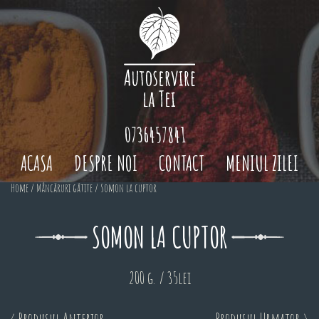
0736457841
ACASA
DESPRE NOI
CONTACT
MENIUL ZILEI
Home
/
Mâncăruri gătite
/ Somon la cuptor
SOMON LA CUPTOR
200 g. / 35lei
< Produsul Anterior
Produsul Urmator >