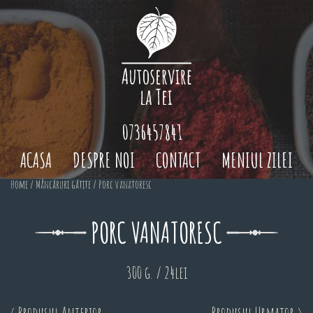
0736457841
ACASA
DESPRE NOI
CONTACT
MENIUL ZILEI
Home
/
Mâncăruri gătite
/ Porc vanatoresc
PORC VANATORESC
300 g. / 24lei
< Produsul Anterior
Produsul Urmator >