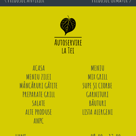
ACASA
MENIU
MENIU ZILEI
MIX GRILL
MÂNCĂRURI GĂTITE
SUPE ȘI CIORBE
PREPARATE GRILL
GARNITURI
SALATE
BĂUTURI
ALTE PRODUSE
LISTA ALERGENI
ANPC