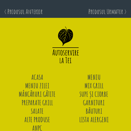
< Produsul Anterior
Produsul Urmator >
ACASA
MENIU
MENIU ZILEI
MIX GRILL
MÂNCĂRURI GĂTITE
SUPE ȘI CIORBE
PREPARATE GRILL
GARNITURI
SALATE
BĂUTURI
ALTE PRODUSE
LISTA ALERGENI
ANPC