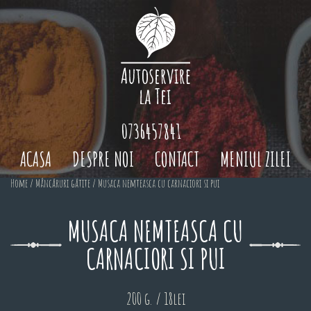
0736457841
ACASA
DESPRE NOI
CONTACT
MENIUL ZILEI
Home
/
Mâncăruri gătite
/ Musaca nemteasca cu carnaciori si pui
MUSACA NEMTEASCA CU
CARNACIORI SI PUI
200 g. / 18lei